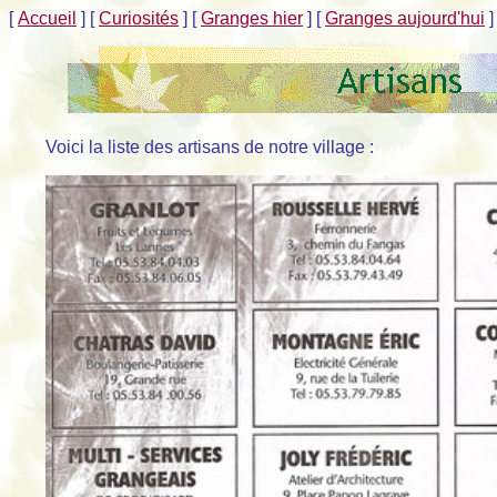
[
Accueil
]
[
Curiosités
]
[
Granges hier
]
[
Granges aujourd'hui
]
Voici la liste des artisans de notre village :